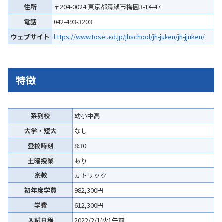
住所
〒204-0024 東京都清瀬市梅園3-14-47
電話
042-493-3203
ウェブサイト
https://www.tosei.ed.jp/jhschool/jh-juken/jh-jjuken/
特徴
系列校
幼小中高
大学・短大
なし
登校時刻
8:30
土曜授業
あり
宗教
カトリック
初年度学費
982,300円
学費
612,300円
入試日程
2022/2/1(火) 午前