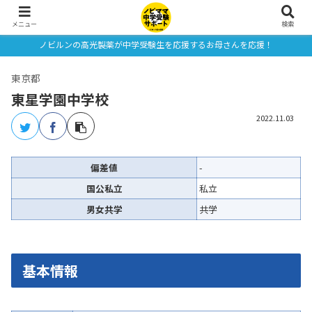
メニュー
検索
ノビルンの高光製薬が中学受験生を応援するお母さんを応援！
東京都
東星学園中学校
2022.11.03
偏差値
-
国公私立
私立
男女共学
共学
基本情報