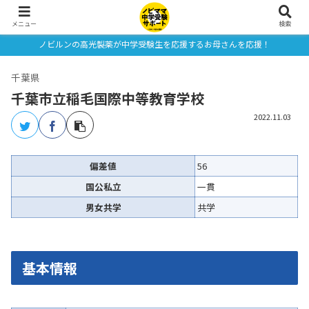
メニュー
検索
ノビルンの高光製薬が中学受験生を応援するお母さんを応援！
千葉県
千葉市立稲毛国際中等教育学校
2022.11.03
偏差値
56
国公私立
一貫
男女共学
共学
基本情報