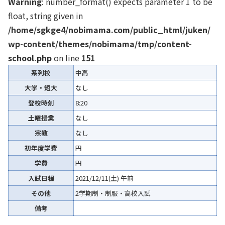
Warning
: number_format() expects parameter 1 to be
float, string given in
/home/sgkge4/nobimama.com/public_html/juken/
wp-content/themes/nobimama/tmp/content-
school.php
on line
151
系列校
中高
大学・短大
なし
登校時刻
8:20
土曜授業
なし
宗教
なし
初年度学費
円
学費
円
入試日程
2021/12/11(土) 午前
その他
2学期制・制服・高校入試
備考