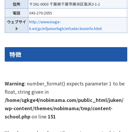
住所
〒261-0003 千葉県千葉市美浜区高浜3-1-1
電話
043-270-2055
ウェブサイ
http://www.inage-
ト
h.ed.jp/infjuniorhigh/infselectioninfo.html
特徴
Warning
: number_format() expects parameter 1 to be
float, string given in
/home/sgkge4/nobimama.com/public_html/juken/
wp-content/themes/nobimama/tmp/content-
school.php
on line
151