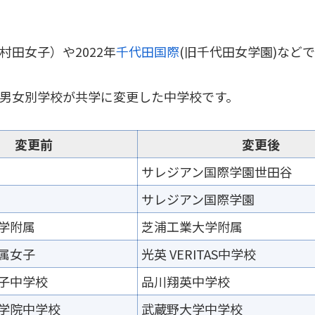
村田女子）や2022年
千代田国際
(旧千代田女学園)など
で男女別学校が共学に変更した中学校です。
変更前
変更後
サレジアン国際学園世田谷
サレジアン国際学園
学附属
芝浦工業大学附属
属女子
光英 VERITAS中学校
子中学校
品川翔英中学校
学院中学校
武蔵野大学中学校